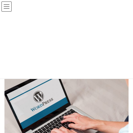
コ
ナ
ン
ビ
テ
ゲ
ン
ー
ツ
シ
WordPress（ワードプレス）と
へ
ョ
ス
ン
は
キ
に
ッ
移
プ
動
index
WordPressについて
WordPress（ワードプレス）とは